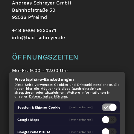
Andreas Schreyer GmbH
Bahnhofstraße 50
92536 Pfreimd
+49 9606 9230571
info@bad-schreyer.de
ÖFFNUNGSZEITEN
Mo-Fr: 9.00 - 12.00 Uhr
Alle anderen Termine nach Vereinbarung.
Privatsphäre-Einstellungen
Diese Seite verwendet Cookies und Drittanbieterdienste. Sie
haben hier die Möglichkeit diese (auch einzeln) zu
akzeptieren oder abzulehnen. Weitere Informationen in
EMPFEHLEN SIE UNS WEITER:
unserer
Datenschutzerklärung
.
Session & Eigener Cookie
[mehr erfahren]
Google Maps
[mehr erfahren]
Google reCAPTCHA
[mehr erfahren]