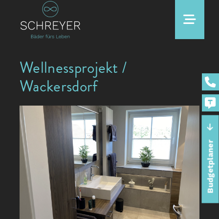
Wellnessprojekt /
Wackersdorf
Budgetplaner