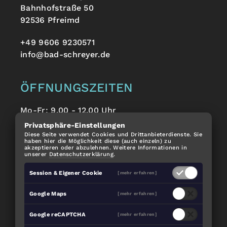
Bahnhofstraße 50
92536 Pfreimd
+49 9606 9230571
info@bad-schreyer.de
ÖFFNUNGSZEITEN
Mo-Fr: 9.00 - 12.00 Uhr
Alle anderen Termine nach Vereinbarung.
Privatsphäre-Einstellungen
Diese Seite verwendet Cookies und Drittanbieterdienste. Sie
haben hier die Möglichkeit diese (auch einzeln) zu
akzeptieren oder abzulehnen. Weitere Informationen in
EMPFEHLEN SIE UNS WEITER:
unserer
Datenschutzerklärung
.
Session & Eigener Cookie
[mehr erfahren]
Google Maps
[mehr erfahren]
Google reCAPTCHA
[mehr erfahren]
Impressum
Datenschutz
made with
by