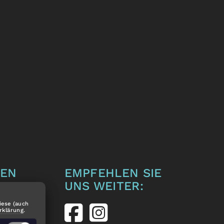
TEN
EMPFEHLEN SIE
UNS WEITER:
r
iese (auch
nach
rklärung
.