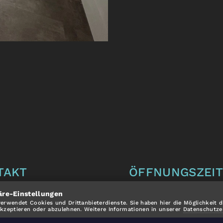
TAKT
ÖFFNUNGSZEI
s Schreyer GmbH
Mo-Fr: 9.00 - 12.00 Uh
äre-Einstellungen
verwendet Cookies und Drittanbieterdienste. Sie haben hier die Möglichkeit d
fstraße 50
Alle anderen Termine 
akzeptieren oder abzulehnen. Weitere Informationen in unserer
Datenschutze
Pfreimd
Vereinbarung.