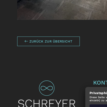
ZURÜCK ZUR ÜBERSICHT
KON
Andrea
Privatsph
Diese Seite 
Bahnho
einzeln) zu 
92536 