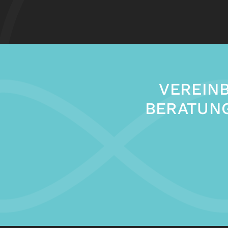
VEREINB
BERATUN