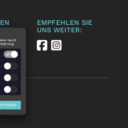
TEN
EMPFEHLEN SIE
UNS WEITER:
r
iese (auch
nach
rklärung
.
ZEPTIEREN
NG WEIDEN