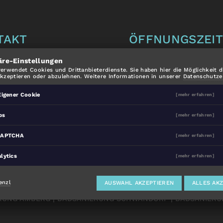
TAKT
ÖFFNUNGSZEI
äre-Einstellungen
s Schreyer GmbH
Mo-Fr: 9.00 - 12.00 Uh
verwendet Cookies und Drittanbieterdienste. Sie haben hier die Möglichkeit d
fstraße 50
Alle anderen Termine 
akzeptieren oder abzulehnen. Weitere Informationen in unserer
Datenschutze
Pfreimd
Vereinbarung.
Eigener Cookie
[mehr erfahren]
06 9230571
ps
[mehr erfahren]
ad-schreyer.de
CAPTCHA
[mehr erfahren]
agentur fenzl
lytics
[mehr erfahren]
enzl
AUSWAHL AKZEPTIEREN
ALLES AK
RUNG AMBERG
BADSANIERUNG SCHWANDORF
BADSANIERU