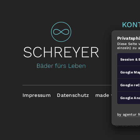
KON
Privatsph
Andrea
Diese Seite 
Bahnho
einzeln) zu 
92536 
Session & 
+49 96
Google Ma
info@b
Google re
Impressum
Datenschutz
made with
by
Google Ana
by agentur f
BADSANIE